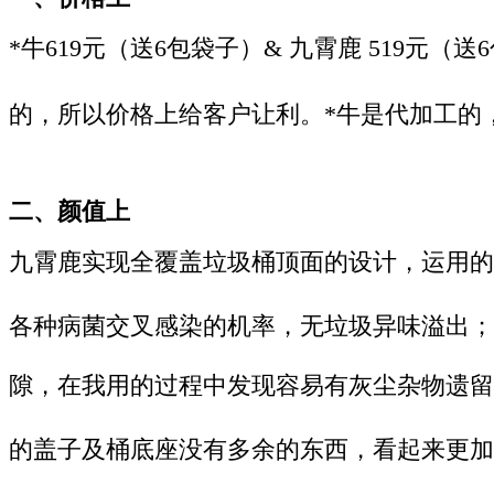
*
牛619
元（送
6
包袋子）
&
九霄鹿
519
元（送
6
的，所以价格上给客户让
利。
*牛是代加工的
二、颜值上
九霄鹿实现全覆盖垃圾桶顶面的设计，运用的
各种病菌交叉感染的机率，无垃圾异味溢出；
隙，在我用的过程中发现容易有灰尘杂物遗留
的盖子及桶底座没有多余的东西，看起来更加