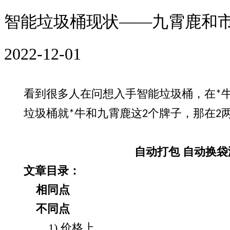
智能垃圾桶现状——九霄鹿和
2022-12-01
看到很多人在问想入手智能垃圾桶，在
*
垃圾桶就
牛和九霄鹿这
个牌子，那在
*
2
2
自动打包 自动换袋演
文章目录：
相同点
不同点
1) 价格上